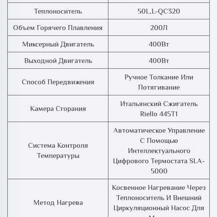
Теплоноситель
50L,L-QC320
Объем Горячего Плавления
200Л
Миксерный Двигатель
400Вт
Выходной Двигатель
400Вт
Ручное Толкание Или
Способ Передвижения
Потягивание
Итальянский Сжигатель
Камера Сгорания
Riello 445T1
Автоматическое Управление
С Помощью
Система Контроля
Интеллектуального
Температуры
Цифрового Термостата SLA-
5000
Косвенное Нагревание Через
Теплоноситель И Внешний
Метод Нагрева
Циркуляционный Насос Для