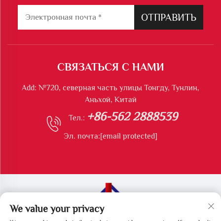
ОТПРАВИТЬ
СВЯЗАТЬСЯ С НАМИ
Add: №720, северная часть улицы Тонгду, Тунлин,
Аньхой, Китай
+86-562 2888539
Тел.:
Эл. почта:
[email protected]
We value your privacy