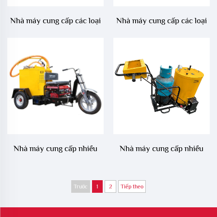
Nhà máy cung cấp các loại
Nhà máy cung cấp các loại
máy bịt khe nứt bê tông
máy bịt khe nứt bê tông
asphalt khác nhau trong
asphalt khác nhau trong
sửa chữa mặt đường, LS-
sửa chữa mặt đường, LS-
300ZZ
200ZJ
Nhà máy cung cấp nhiều
Nhà máy cung cấp nhiều
loại máy bịt khe nứt bê tông
loại máy hàn khe nứt bê
asphalt trong sửa chữa mặt
tông nhựa trong sửa chữa
Trước
1
2
Tiếp theo
đường, LS-100ZJ
mặt đường, LS-60