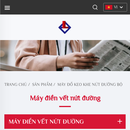
VI
TRANG CHỦ
/
SẢN PHẨM
/
MÁY ĐỔ KEO KHE NỨT ĐƯỜNG BỘ
Máy điền vết nứt đường
MÁY ĐIỀN VẾT NỨT ĐƯỜNG