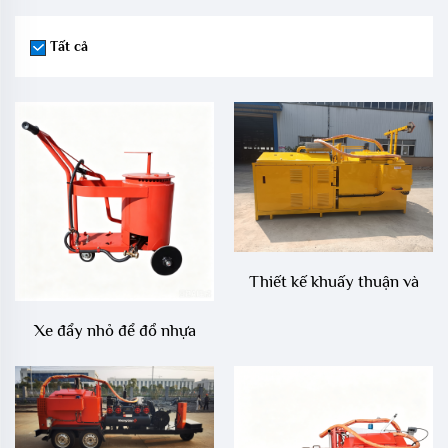
Tất cả
Thiết kế khuấy thuận và
nghịch hoàn toàn bằng thủy
Xe đẩy nhỏ để đổ nhựa
lực, khuấy liên tục ở tốc độ
đường
thấp nhằm tránh hiện tượng
lắng đọng và đông cứng của
chất bịt kín nhựa đường đã