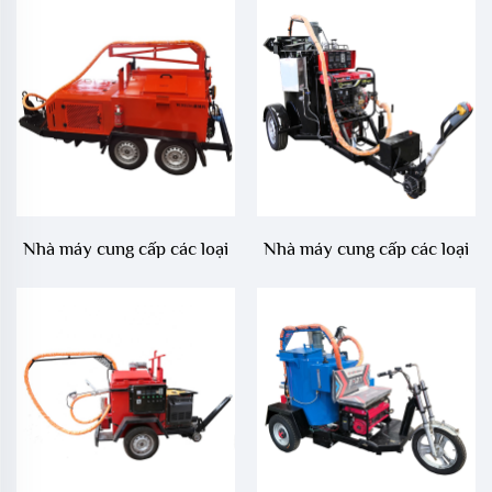
tông nhựa trong sửa chữa
asphalt trong sửa chữa mặt
mặt đường, LS-500QY với
đường, LS-400ZJ
máy nén khí
Nhà máy cung cấp các loại
Nhà máy cung cấp các loại
máy bịt khe nứt bê tông
máy bịt khe nứt bê tông
asphalt khác nhau trong
asphalt khác nhau trong
sửa chữa mặt đường, LS-
sửa chữa mặt đường, LS-
1000QY
400ZZ