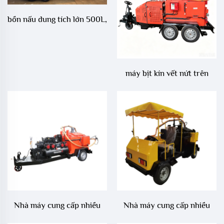
cải tiến, cấp liệu ổn định
bồn nấu dung tích lớn 500L,
không bị tắc nghẽn trong
làm nóng gián tiếp bằng dầu
quá trình vận hành kéo dài.
nhiệt, bồn cách nhiệt hoàn
toàn
máy bịt kín vết nứt trên
đường tự hành dung tích
500 L, dẫn động thủy lực
toàn phần và khuấy trộn tự
động, chất bịt kín vết nứt
dạng nhựa đường kèm bộ
đốt gia nhiệt thông minh
dành cho sửa chữa khe nối
mặt đường cao tốc
Nhà máy cung cấp nhiều
Nhà máy cung cấp nhiều
loại máy密封 vết nứt bê
loại máy bịt khe nứt bê tông