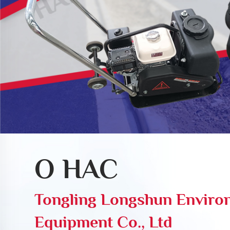
О НАС
Tongling Longshun Environ
Equipment Co., Ltd