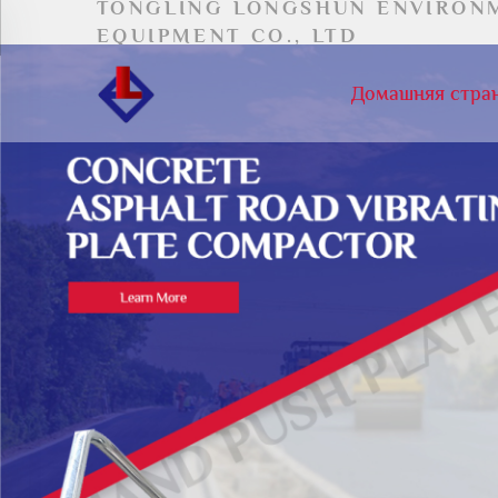
TONGLING LONGSHUN ENVIRON
EQUIPMENT CO., LTD
Домашняя стра