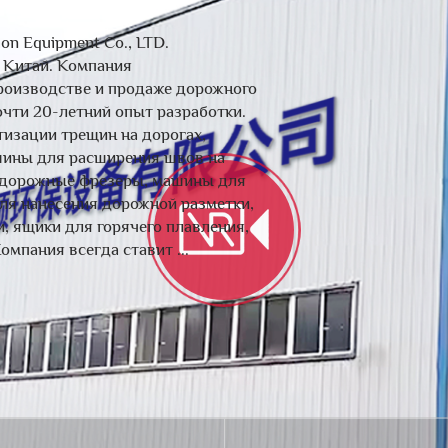
on Equipment Co., LTD.
, Китай. Компания
производстве и продаже дорожного
чти 20-летний опыт разработки.
изации трещин на дорогах,
шины для расширения швов на
, дорожные фрезеры, машины для
ля нанесения дорожной разметки,
, ящики для горячего плавления,
омпания всегда ставит ...