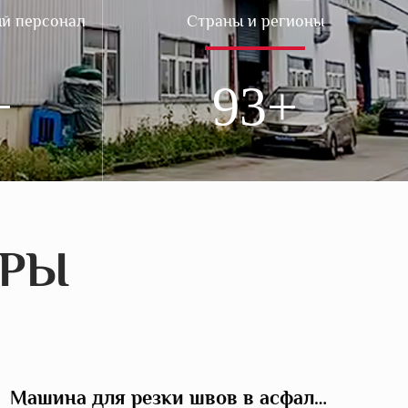
й персонал
Страны и регионы
100
АРЫ
Машина для резки швов в асфальтовом покрытии дорог, LS-200