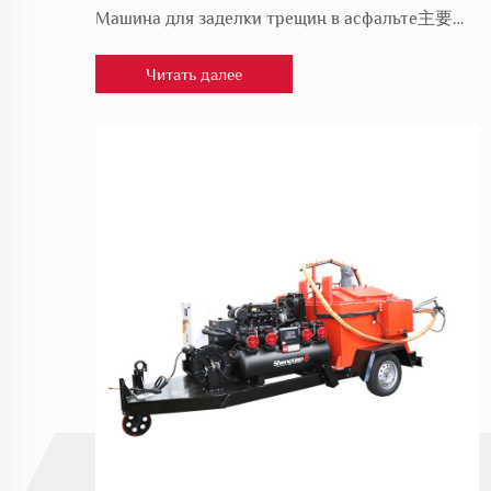
Горячий плавкий аппарат для нанесения дорожной разметки является специализированным оборудованием, используемым для нанесения линий на дорогах. Он плавит термопластичный материал путем нагрева и распыляет его на поверхность дороги, создавая четкие и долговечные отметки. Обычно у горячего плавкого аппарата для нанесения дорожной разметки есть система управления высокой температурой, чтобы обеспечить равномерное нанесение термопластичного материала на поверхность дороги и быстрое застывание в короткое время. Этот аппарат прост в управлении и эффективен, и может быстро выполнить работу по нанесению разметки, повысить безопасность движения и общий вид дороги.
Машина для заделки трещин в асфальте主要用于 дорожное обслуживание и ремонт. Она предназначена для заполнения трещин и швов на дорогах, чтобы предотвратить проникновение воды и продлить срок службы дороги. Найдет широкое применение в городских дорогах, автострадах, взлетно-посадочных полосах аэропортов и различных других типах дорог.
Читать далее