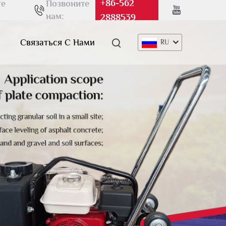
+86-562
те
Позвоните
нам:
2888539
Связаться С Нами
RU