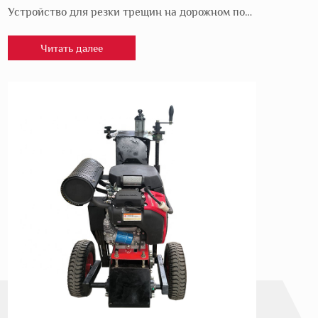
Устройство для резки трещин на дорожном покрытии — это специализированная машина, используемая для создания чистых, прямых и равномерных трещин или пазов на поверхностях дорожного покрытия. Это важный инструмент в ремонте и обслуживании дорог, предназначенный для подготовки трещин к герметизации или заполнению горячими материалами. Машина оснащена режущими лезвиями, которые можно регулировать для достижения желаемой ширины и глубины паза, обеспечивая точную и эффективную подготовку трещин.
Читать далее