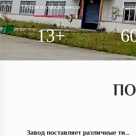
Общая площадь завода
Кооп
13.5
6
ПО
Ручная термопластическая машина для нанесения дорожной разметки различными способами, LS-1360
Завод поставляет различные типы машин для герметизации трещин асфальта при ремонте дорожного покрытия, LS-500QY с компрессором