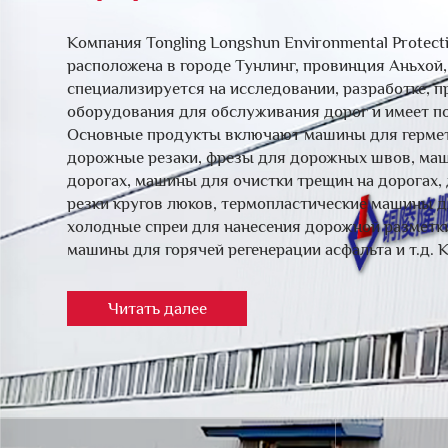
Компания Tongling Longshun Environmental Protecti
расположена в городе Тунлинг, провинция Аньхой
специализируется на исследовании, разработке, 
оборудования для обслуживания дорог и имеет по
Основные продукты включают машины для гермет
дорожные резаки, фрезы для дорожных швов, ма
дорогах, машины для очистки трещин на дорогах
резки кругов люков, термопластические машины д
холодные спреи для нанесения дорожной разметки
машины для горячей регенерации асфальта и т.д. К
Читать далее