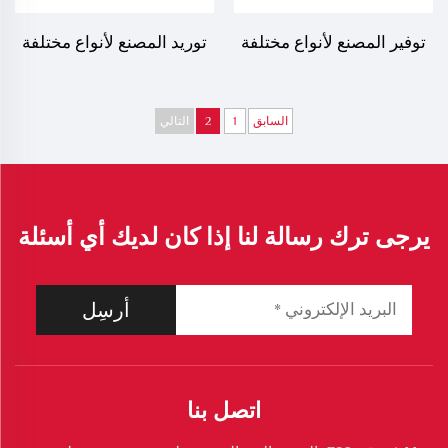
توفير المصنع لأنواع مختلفة
توريد المصنع لأنواع مختلفة
من ماكينات سد شقوق
من آلات إغلاق الشقوق柏في
الأسفلت في إصلاح أسطح
إصلاح الأسطح الطرقية، LS-
السابق
1
2
التالي
الطرق، LS-37
30
يرجى ترك رسالة لنا إذا كان لديك أي أسئلة
أرسِل
اتصل بنا