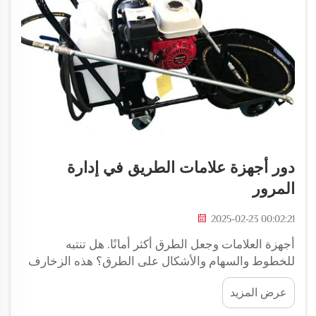
دور أجهزة علامات الطريق في إدارة
المرور
2025-02-23 00:02:21
أجهزة العلامات وجعل الطرق أكثر أمانًا. هل تنتبه
للخطوط والسهام والأشكال على الطرق؟ هذه الزخارف
الملونة ضرورية جدًا لأماننا! فهي تساعد السائقين في
عرض المزيد
معرفة أي حارة يجب أن يكونوا فيها، متى يتوقفون عند
إشارة التوقف ومتى يتحولون...