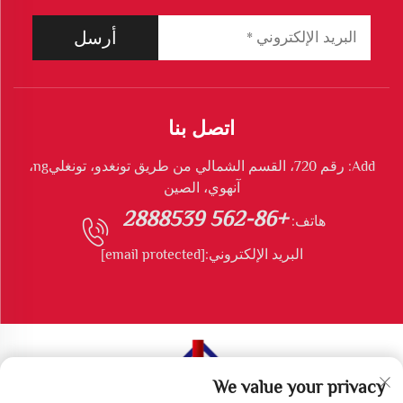
أرسل
اتصل بنا
Add: رقم 720، القسم الشمالي من طريق تونغدو، تونغليng،
آنهوي، الصين
+86-562 2888539
هاتف:
البريد الإلكتروني:
[email protected]
We value your privacy