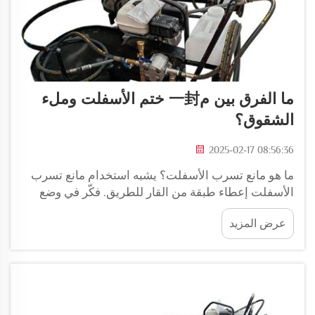
ما الفرق بين م一封 ختم الأسفلت وملء
الشقوق؟
2025-02-17 08:56:36
ما هو مانع تسرب الأسفلت؟ يشبه استخدام مانع تسرب
الأسفلت إعطاء طبقة من القار للطريق. فكّر في وضع
الكريم الواقي للشمس على بشرتك من أشعة الشمس -
عرض المزيد
وبطريقة مماثلة، يمنع مانع التسرب الأسفلتي الماء وأشعة
الشمس الضارة من...