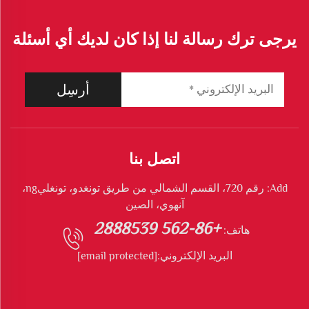
والباركيه مع زاوية شفرة
قابلة للتعديل
يرجى ترك رسالة لنا إذا كان لديك أي أسئلة
أرسِل
اتصل بنا
Add: رقم 720، القسم الشمالي من طريق تونغدو، تونغليng،
آنهوي، الصين
+86-562 2888539
هاتف:
البريد الإلكتروني:
[email protected]