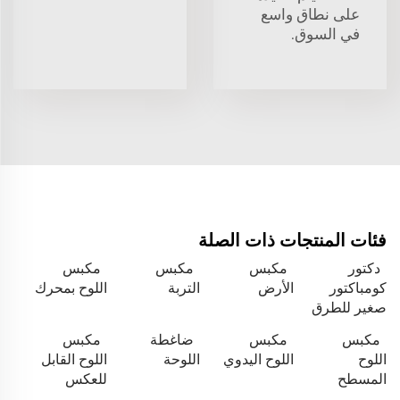
على نطاق واسع
في السوق.
فئات المنتجات ذات الصلة
دكتور
مكبس
مكبس
مكبس
كومباكتور
الأرض
التربة
اللوح بمحرك
صغير للطرق
مكبس
مكبس
ضاغطة
مكبس
اللوح
اللوح اليدوي
اللوحة
اللوح القابل
المسطح
للعكس