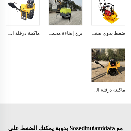
ضغط يدوي صغير الحجم
برج إضاءة محمول قابل للتوسيع ارتفاعه 5 أمتار مع 4 مصابيح قوة كل منها 1000 واط، متين وصغير الحجم - طراز LSMLV-1000B
ماكينة درفلة الطرق الثقيلة سعة 1.5 طن للبيع، معدات البناء الثقيلة ذات الوزن العالي
ماكينة درفلة الطرق الهزازة 300 كجم، معدات هزازة للطرق
مع Sosedinuiamidata يدوية يمكنك الضغط على