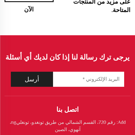
على مزيد من المنتجات
الآن
المتاحة.
يرجى ترك رسالة لنا إذا كان لديك أي أسئلة
أرسل
اتصل بنا
Add: رقم 720، القسم الشمالي من طريق تونغدو، تونغليng،
آنهوي، الصين