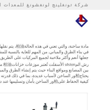
شركة تونغلينج لونغشونغ للمعدات ال
في بناء الطرق والمباني. من المهم للغاية بالنسبة للم
جعلها أنعم وأكثر ملاءمة لجميع المركبات على الطريق. سيك
رش المulsion الأسفلت
يحتاج柏ور الساخن لأسباب عديدة، بما في ذلك قد
كيفية الحفاظ على柏ور الساخن بأمان وتسليمها عند درجة حرارة مثالية للرصف.