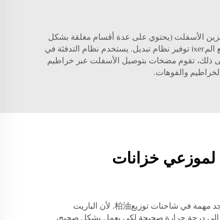
 تخزين الأسفلت (يحتوي على عدة أقسام مغلقة بشكل
منفصل). يمكن أن تكون هذه الأقسام مفيدة للمشاريع الإنشائية التي تحتاج إلى خليطات مختلفة من الأسفلت ولا يستطيع المixer توفير نظام تبديل. يستخدم نظام التدفئة في
 إلى ذلك، تقوم مضخات بتوصيل الأسفلت عبر خراطيم
لخراطيم والفوهات.
 لموزعي خزانات
نظام التدفئة من نوعين هو ميزة جد مهمة في شاحنات توزيع柏油. لأن الباريت
جة إلى درجة حرارة صحيحة لكي يعمل بشكل صحيح،