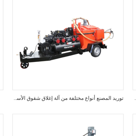
فاصل طرق الأسفلت، LS-200
توريد المصنع أنواع مختلفة من آلة إغلاق شقوق الأسفلت في إصلاح سطح الطريق، LS-500QY مع ضاغط هواء