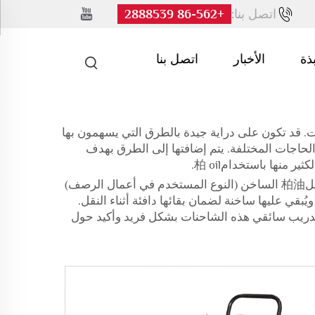
اتصل بنا:
+86-562 2888539
بذة
الأخبار
اتصل بنا
ة شاحنات كبيرة. ناقلات柏 oil (الموزعون) هم هذه الشاحنات. قد تكون على دراية جيدة بالطرق التي يسهمون بها
والحاجات المختلفة. يتم إضافتها إلى الطرق بهدف
منها باستخدام柏 oil.
تُعتبر موزعات خزانات柏油 من بين أهم الآلات في صناعة البناء على الأرجح. فهي مسؤولة عن نقل柏油 الساخن (النوع المستخدم في أعمال الرصف)
ين柏ور داخل خزانات ضخمة داخل الشاحنات ويُبقي عليها ساخنة لضمان بقائها دافئة أثناء النقل.
 تم تدريب سائقي هذه الشاحنات بشكل فريد وأكيد حول