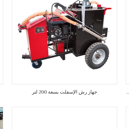
جهاز رش الإسفلت بسعة 200 لتر
جهاز رش الإسفلت بالمuls ذو التدفق الكبير مع جزء التسخين، طراز 330