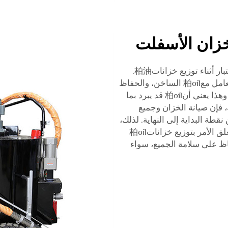
زان الأسفلت
السلامة هي الشيء الأول الذي يجب أخذه في الاعتبار أثناء توزيع خزانات柏油.
يجب تدريب السائقين بشكل صحيح حول كيفية التعامل مع柏oil الساخن، والحفاظ
على درجة الحرارة المناسبة أثناء النقل أمر حيوي. وهذا يعني أن柏oil قد يبرد بما
، فإن صيانة الخزان وجميع
 أمر بالغ الأهمية لضمان جودة نقل柏oil من نقطة البداية إلى النهاية. لذلك،
تعتبر السلامة والجودة معايير مهمة للغاية عندما يتعلق الأمر بتوزيع خزانات柏oil
اظ على سلامة الجميع، سواء