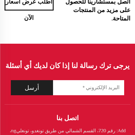
اتصل بمستشارينا للحصول
اطلب عرض أسعار
على مزيد من المنتجات
الآن
المتاحة.
يرجى ترك رسالة لنا إذا كان لديك أي أسئلة
أرسل
اتصل بنا
Add: رقم 720، القسم الشمالي من طريق تونغدو، تونغليng،