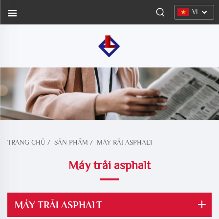
VI
TRANG CHỦ
/
SẢN PHẨM
/
MÁY RẢI ASPHALT
Máy trải asphalt
MÁY TRẢI ASPHALT