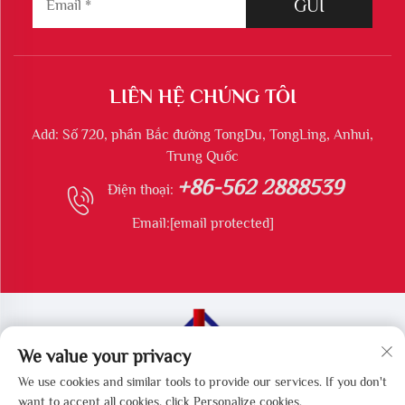
GỬI
LIÊN HỆ CHÚNG TÔI
Add: Số 720, phần Bắc đường TongDu, TongLing, Anhui,
Trung Quốc
+86-562 2888539
Điện thoại:
Email:
[email protected]
We value your privacy
Bản quyền © Công ty TNHH Thiết bị Bảo vệ Môi trường
We use cookies and similar tools to provide our services. If you don't
Tongling Longshun. Tất cả các quyền được bảo lưu.
want to accept all cookies, click Personalize cookies.