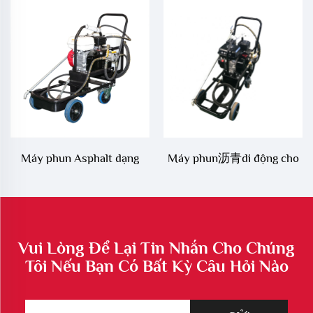
bộ phận làm nóng
chứa 200 lít
Máy phun Asphalt dạng
Máy phun沥青di động cho
nhũ tương sử dụng động cơ
bảo trì đường bộ
xăng
Vui Lòng Để Lại Tin Nhắn Cho Chúng
Tôi Nếu Bạn Có Bất Kỳ Câu Hỏi Nào