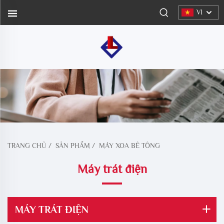
VI
TRANG CHỦ
/
SẢN PHẨM
/
MÁY XOA BÊ TÔNG
Máy trát điện
MÁY TRÁT ĐIỆN