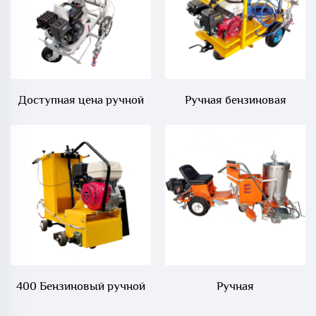
Доступная цена ручной
Ручная бензиновая
машины для холодного
машина для холодной
распыления дорожной
разметки дорог
разметки с высоким
давлением
400 Бензиновый ручной
Ручная
аппарат для создания
термопластическая