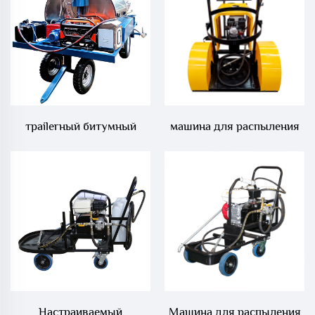
трailerный битумный
машина для распыления
распылитель мощностью
эмульсионного асфальта
1200 с нагревом от
большого потока 330 с
дизельного сжигателя
нагревательной частью
Настраиваемый
Машина для распыления