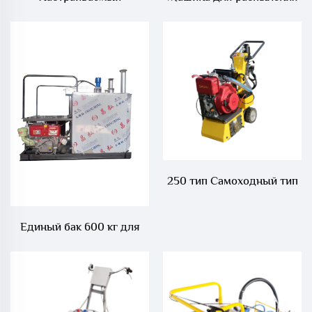
распылитель
эмульсионного асфальта с
эмульгированного битума
бензиновым двигателем
с держателем для бака на
200 литров
250 тип Самоходный тип
Оборудование для
удаления
Единый бак 600 кг для
термопластичных
нагрева термопластичной
дорожных разметок
краски в дорожной
маркировке