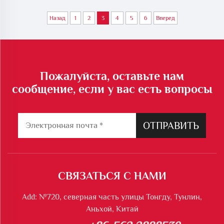
рельефного покрытия
машина для нанесения
Назад
1
2
3
4
5
6
Вперед
дороги против
дорожной разметки
скольжения
различными способами,
LS-1360
Пожалуйста, оставьте нам
сообщение, если у вас есть вопросы
ОТПРАВИТЬ
СВЯЗАТЬСЯ С НАМИ
Add: №720, северная часть улицы Тонгду, Тунлин,
Аньхой, Китай