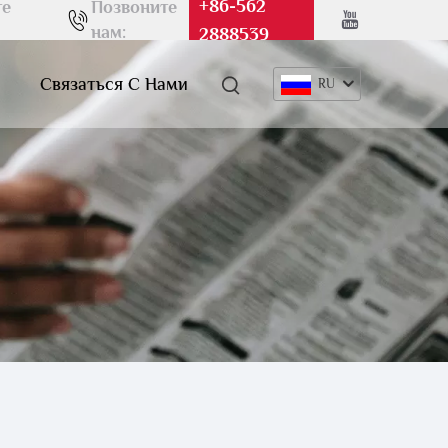
+86-562
те
Позвоните
нам:
2888539
Связаться С Нами
RU