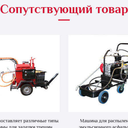
Сопутствующий това
поставляет различные типы
Машина для распыле
ны для заделки трещин
эмульсионного асфальт