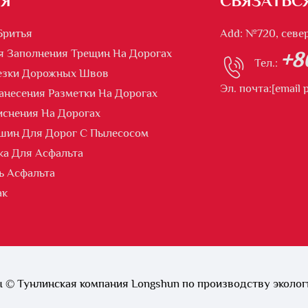
Я
СВЯЗАТЬС
Бритья
Add: №720, севе
я Заполнения Трещин На Дорогах
+8
Тел.:
езки Дорожных Швов
Эл. почта:
[email 
несения Разметки На Дорогах
снения На Дорогах
шин Для Дорог С Пылесосом
ка Для Асфальта
ь Асфальта
ак
 © Тунлинская компания Longshun по производству эколог