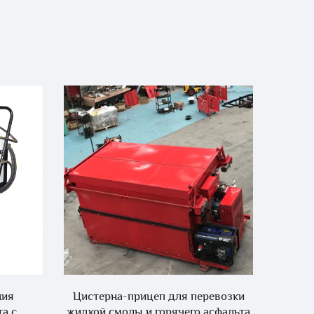
р
ния
Цистерна-прицеп для перевозки
Цена 
а с
жидкой смолы и горячего асфальта
резки