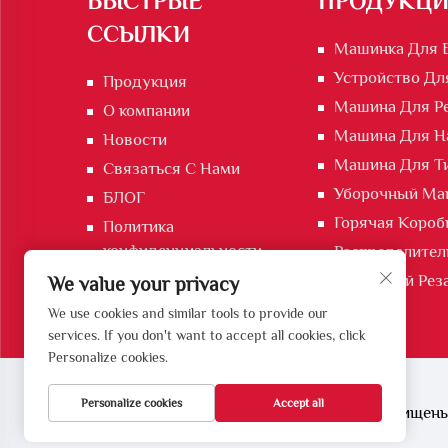
БЫСТРЫЕ
ПРОДУКЦИ
ССЫЛКИ
Машинка Для 
Устройство Дл
Продукция
Машина Для Р
О компании
Машина Для На
Новости
Машина Для Ти
Связаться С Нами
Уборочный Ма
БЛОГ
Горячая Короб
Политика
конфиденциальности
Распределител
Дорожный Рез
We value your privacy
We use cookies and similar tools to provide our
services. If you don't want to accept all cookies, click
Personalize cookies.
Personalize cookies
Accept all
Все права защищены