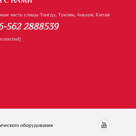
Я С НАМИ
рная часть улицы Тонгду, Тунлин, Аньхой, Китай
6-562 2888539
protected]
ического оборудования