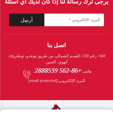
يرجى ترك رسالة لنا إذا كان لديك أي أسئلة
أرسِل
اتصل بنا
Add: رقم 720، القسم الشمالي من طريق تونغدو، تونغليng،
آنهوي، الصين
+86-562 2888539
هاتف:
البريد الإلكتروني:
[email protected]