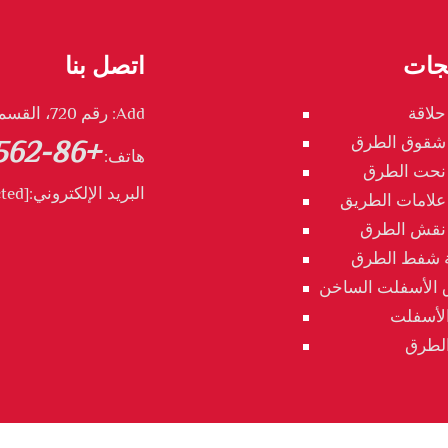
تجات
اتصل بنا
حلاقة
Add: رقم 720، القسم الشمالي من طريق تونغدو، تونغليng، آنهوي، الصين
 شقوق الطرق
+86-562 2888539
هاتف:
 نحت الطرق
البريد الإلكتروني:
[email protected]
 علامات الطريق
 نقش الطرق
 شفط الطرق
 الأسفلت الساخن
لأسفلت
الطرق