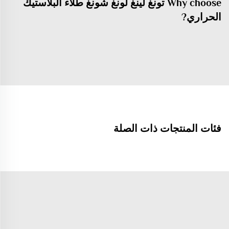
Why choose تونغ لينغ لونغ شونغ طلاء البلاستيك
الحراري?
فئات المنتجات ذات الصلة