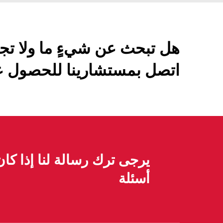
هل تبحث عن شيءٍ ما ولا تج
اتصل بمستشارينا للحصول عل
يرجى ترك رسالة لنا إذا كا
أسئلة