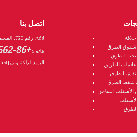
تجات
اتصل بنا
حلاقة
Add: رقم 720، القسم الشمالي من طريق تونغدو، تونغليng، آنهوي، الصين
 شقوق الطرق
+86-562 2888539
هاتف:
 نحت الطرق
البريد الإلكتروني:
[email protected]
 علامات الطريق
 نقش الطرق
 شفط الطرق
 الأسفلت الساخن
لأسفلت
الطرق