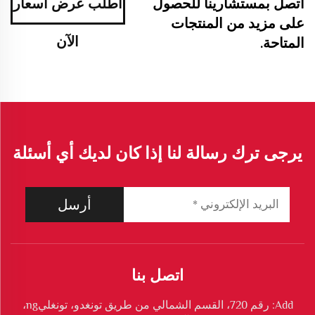
اتصل بمستشارينا للحصول
اطلب عرض أسعار
على مزيد من المنتجات
الآن
المتاحة.
يرجى ترك رسالة لنا إذا كان لديك أي أسئلة
أرسل
اتصل بنا
Add: رقم 720، القسم الشمالي من طريق تونغدو، تونغليng،