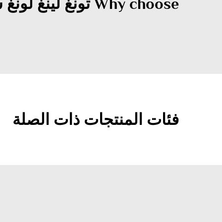
Why choose تونغ لينغ لونغ شونغ علامة الطريق الباردة?
فئات المنتجات ذات الصلة