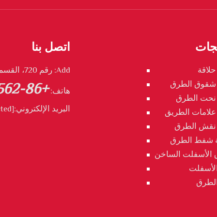
تجات
اتصل بنا
حلاقة
Add: رقم 720، القسم الشمالي من طريق تونغدو، تونغليng، آنهوي، الصين
 شقوق الطرق
+86-562 2888539
هاتف:
 نحت الطرق
البريد الإلكتروني:
[email protected]
 علامات الطريق
 نقش الطرق
 شفط الطرق
 الأسفلت الساخن
لأسفلت
الطرق