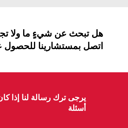
هل تبحث عن شيءٍ ما ولا تج
اتصل بمستشارينا للحصول عل
يرجى ترك رسالة لنا إذا كا
أسئلة