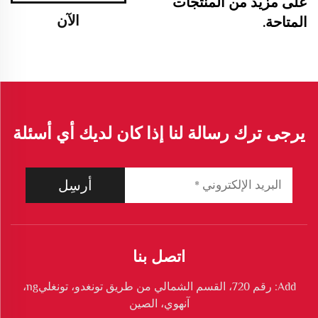
على مزيد من المنتجات
الآن
المتاحة.
يرجى ترك رسالة لنا إذا كان لديك أي أسئلة
أرسِل
اتصل بنا
Add: رقم 720، القسم الشمالي من طريق تونغدو، تونغليng،
آنهوي، الصين