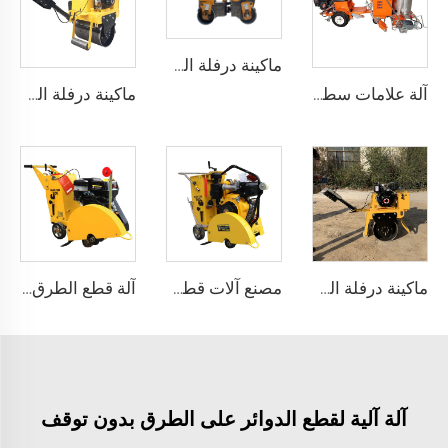
ماكينة درفلة الطرق 3 أطنان ثنائية الجانب مع اهتزاز للأمام والخلف
آلة علامات سطح الطريق بالبلاستيك الحراري يدوية التشغيل لعلامات المرور بطرق مختلفة، LS-1360
ماكينة درفلة الطرق الثقيلة سعة 1.5 طن للبيع، معدات البناء الثقيلة ذات الوزن العالي
ماكينة درفلة الطرق الهزازة 300 كجم، معدات هزازة للطرق
مصنع آلات قطع الطرق الخرسانية البسيطة طراز LS400
آلة قطع الطرق الخرسانية المستقيمة ذات الجودة العالية والكفاءة البسيطة للبيع بالجملة
آلة آلية لقطع الدوائر على الطرق بدون توقف