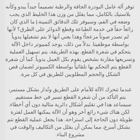
توفر آلة عامل البودرة الجافة والرطبة تصميماً جيداً يبدو وكأنه
بلاستيك بالكامل، مما يقلل من وزن هذا الخليط الذي يجب
وضعه في الفم، وسيوفر تلك الدقائق الثمينة.| ما الذي كان
رائعاً حقاً في خدمة الطباعة وقطع الدوائر على الطرق؟ لأنها
لم تصدر صوتاً مزعجاً! وهذا يعني أنها لا يتم تشغيلها يدوياً
بواسطة موظفينا. بدلاً من ذلك، يوجد كمبيوتر داخل الآلة
يتحكم في شفرة القطع. بهذه الطريقة، يتم تسهيل العملية
وتسريعها مقارنة بشخص يقوم بكل العمل يدوياً. كما أن شفرة
القطع يتم التحكم بها تلقائياً بواسطة الكمبيوتر لضمان قص
الشكل والحجم المطلوبين للطريق في كل مرة.
عندما تتحرك الآلة للأمام على الطريق وتُدار بشكل مستمر،
يتم التأكد من أن شفرة القطع تسير في خط مستقيم.
سيساعد هذا في تقليم أشكال دائرية مثالية دون أي أخطاء.
لكن هناك شيء رائع آخر وهو أن الآلة يمكنها العمل لفترة
طويلة دون الحاجة إلى استراحة. هذا يجعل عملية القطع تتم
بشكل أسرع، مما يمكن أن يقلل من التكاليف والوقت في
مشروع البناء.