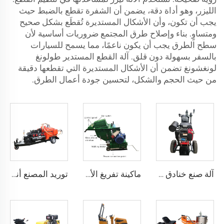
الليزر، وهو أداة دقة، يضمن أن الشفرة تقطع بالضبط حيث
يجب أن تكون، وأن الأشكال المستديرة تُقطَع بشكل صحيح
ومتساوٍ. بناء وإصلاح طرق المجتمع ضروريات أساسية لأن
سطح الطرق يجب أن يكون ناعمًا، مما يسمح للسيارات
بالسفر بسهولة دون قلق. آلة القطع المستدير طولونغ
لونغشونغ تضمن أن الأشكال المستديرة التي تقطعها دقيقة
من حيث الحجم والشكل، لتحسين جودة أعمال الطرق.
آلة صنع خنادق الشقوق في مفاصل طرق الأسفلت، LS-200
ماكينة تفريغ الأرصفة الكهربائية ذاتية الحركة مع جمع الغبار
توريد المصنع أنواع مختلفة من آلة إغلاق شقوق الأسفلت في إصلاح سطح الطريق، LS-500QY مع ضاغط هواء