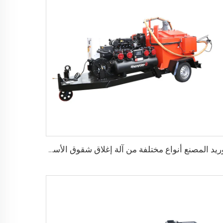
توريد المصنع أنواع مختلفة من آلة إغلاق شقوق الأسفلت في إصلاح سطح الطريق، LS-500QY مع ضاغط هواء