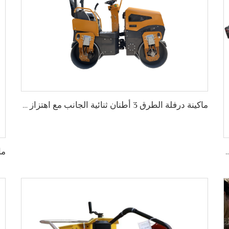
ماكينة درفلة الطرق 3 أطنان ثنائية الجانب مع اهتزاز للأمام والخلف
ستيك الحراري يدوية التشغيل لعلامات المرور بطرق مختلفة، LS-1360