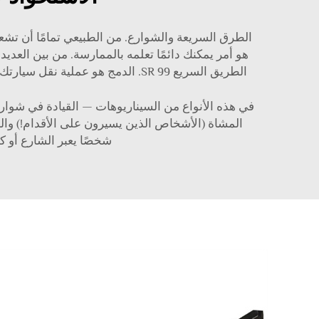
الطرق السريعة والشوارع. من الطبيعي تمامًا أن تشعر با
هو أمر يمكنك دائمًا تعلمه بالممارسة. من بين العد
الطريق السريع SR 99. الدمج هو عملية نقل سيارتك إلى حارة تحتوي على سيارات أخرى. يجب عليك النظر في المرآة والزوايا العمياء قبل القيام بذلك، والتأكد من أنه آمن.
في هذه الأنواع من السيناريوهات — القيادة في شوارع
المشاة (الأشخاص الذين يسيرون على الأقدام!) والد
شخصًا يعبر الشارع أو ك