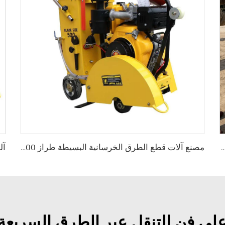
ة الطرق الهزازة 300 كجم، معدات هزازة للطرق
مصنع آلات قطع الطرق الخرسانية البسيطة طراز LS400
على فن التنقل عبر الطرق السريعة