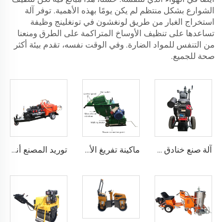
الشوارع بشكل منتظم لم يكن يومًا بهذه الأهمية. توفر آلة
استخراج الغبار من طريق لونغشون في تونغلينج وظيفة
تساعدها على تنظيف الأوساخ المتراكمة على الطرق ومنعنا
من التنفس للمواد الضارة. وفي الوقت نفسه، تقدم بيئة أكثر
صحة للجميع.
آلة صنع خنادق الشقوق في مفاصل طرق الأسفلت، LS-200
ماكينة تفريغ الأرصفة الكهربائية ذاتية الحركة مع جمع الغبار
توريد المصنع أنواع مختلفة من آلة إغلاق شقوق الأسفلت في إصلاح سطح الطريق، LS-500QY مع ضاغط هواء