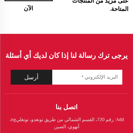
على مزيد من المنتجات
الآن
المتاحة.
يرجى ترك رسالة لنا إذا كان لديك أي أسئلة
أرسل
اتصل بنا
Add: رقم 720، القسم الشمالي من طريق تونغدو، تونغليng،
آنهوي، الصين