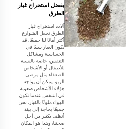
بفضل استخراج غبار
الطرق
آلات استخراج غبار
الطرق تجعل الشوارع
أكثر أمانًا لنا جميعًا. قد
يكون الغبار سببًا في
الحساسية ومشاكل
التنفس، خاصة بالنسبة
للأطفال أو الأشخاص
الضعفاء مثل مرضى
الربو. يمكن أن يواجه
هؤلاء الأشخاص صعوبة
في التنفس عندما تكون
الهواء ملوثًا بالغبار. نحن
جميعًا بحاجة إلى بيئة
أنظف بكثير من أجل
صحتنا، وهذا هو المكان