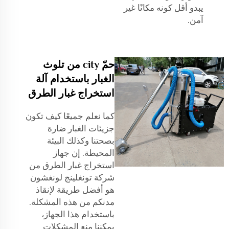
يبدو أقل كونه مكانًا غير
آمن.
حمّ city من تلوث
الغبار باستخدام آلة
استخراج غبار الطرق
كما نعلم جميعًا كيف تكون
جزيئات الغبار ضارة
بصحتنا وكذلك البيئة
المحيطة. إن جهاز
استخراج غبار الطرق من
شركة تونغلينج لونغشون
هو أفضل طريقة لإنقاذ
مدنكم من هذه المشكلة.
باستخدام هذا الجهاز،
يمكننا منع المشكلات