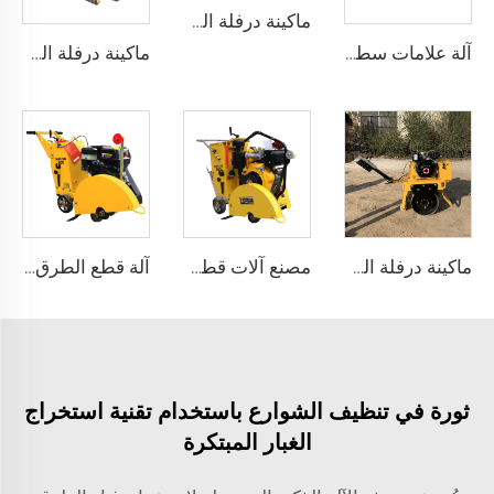
ماكينة درفلة الطرق 3 أطنان ثنائية الجانب مع اهتزاز للأمام والخلف
آلة علامات سطح الطريق بالبلاستيك الحراري يدوية التشغيل لعلامات المرور بطرق مختلفة، LS-1360
ماكينة درفلة الطرق الثقيلة سعة 1.5 طن للبيع، معدات البناء الثقيلة ذات الوزن العالي
ماكينة درفلة الطرق الهزازة 300 كجم، معدات هزازة للطرق
مصنع آلات قطع الطرق الخرسانية البسيطة طراز LS400
آلة قطع الطرق الخرسانية المستقيمة ذات الجودة العالية والكفاءة البسيطة للبيع بالجملة
ثورة في تنظيف الشوارع باستخدام تقنية استخراج
الغبار المبتكرة