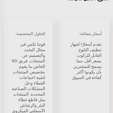
أسعار شفافة:
الحلول المخصصة:
نقدم أسعارًا لجهاز
قوتنا تكمن في
تنظيف الثلوج
مجال البحث
القابل للركوب
والتصميم عن
بسعر أقل، مما
المنتجات. فريق RD
يسمح للمشترين
الخاص بنا يقوم
بأن يكونوا أكثر
بتخصيص المنتجات
كفاءة في السوق.
لتلبية احتياجات
العملاء وحل
المشكلات الصناعية
المحددة. المنتجات
مثل قاطع غطاء
البئر والرشاش
الأسفلتي الميكروي