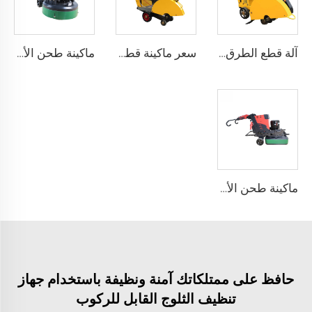
آلة قطع الطرق الخرسانية المستقيمة ذات الجودة العالية والكفاءة البسيطة للبيع بالجملة
سعر ماكينة قطع الخرسانة بمحرك ديزل قاطع الرصيف
ماكينة طحن الأرضيات على شكل قرص بنظام الطحن الكوكبي بعرض عمل 850 مم لتلميع الأرضيات الإيبوكسي
ماكينة طحن الأرضيات الأوتوماتيكية LS-650 بمحرك 7.5KW لطحن وتلميع الأرضيات الخرسانية
حافظ على ممتلكاتك آمنة ونظيفة باستخدام جهاز
تنظيف الثلوج القابل للركوب