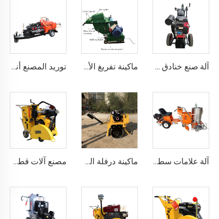
آلة صنع خنادق الشقوق في مفاصل طرق الأسفلت، LS-200
ماكينة تفريغ الأرصفة الكهربائية ذاتية الحركة مع جمع الغبار
توريد المصنع أنواع مختلفة من آلة إغلاق شقوق الأسفلت في إصلاح سطح الطريق، LS-500QY مع ضاغط هواء
آلة علامات سطح الطريق بالبلاستيك الحراري يدوية التشغيل لعلامات المرور بطرق مختلفة، LS-1360
ماكينة درفلة الطرق الهزازة 300 كجم، معدات هزازة للطرق
مصنع آلات قطع الطرق الخرسانية البسيطة طراز LS400