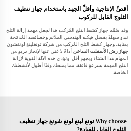
أقصِّ الإنتاجية وأقلِّ الجهد باستخدام جهاز تنظيف
الثلوج القابل للركوب
وقد صُمِّم جهاز كشط الثلج المُركب هذا لجعل مهمة إزالة الثلج
تبدو سهلةً بفضل هيكله الهندسي الملائم وخصائصه المُدمَجة
بعناية. وجهاز كشط الثلج المُركب من شركة تونغلينغ لونغشون
جهاز رش الأسفلت الساخن
أداةٌ لا غنى عنها لإنجاز مزيدٍ من
المهام هذا الشتاء وبجهدٍ أقل. وتؤدي هذه الآلة القوية لإزالة
الثلج المهمةَ بسرعةٍ فائقة، مما يمنحك وقتًا أطول لأنشطتك
الخاصة.
Why choose تونغ لينغ لونغ شونغ جهاز تنظيف
الثلوج القابل للقيادة?