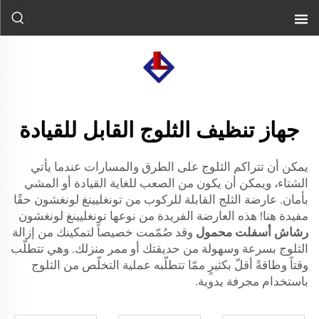
جهاز تنظيف الثلوج القابل للقيادة
يمكن أن تتراكم الثلوج على الطرق والمسارات عندما يأتي
الشتاء، ويمكن أن يكون من الصعب للغاية القيادة أو المشي
بأمان. عارضة الثلج القابلة للركوب من تونغليينغ لونغشون حقًا
مفيدة هنا! هذه العارضة الفريدة من نوعها تونغليينغ لونغشون
رشاش أسفلت محمول
وقد صُمّمت خصيصاً لتمكينك من إزالة
الثلوج بسرعة وسهولة من حديقتك أو ممر منزلك. وهي تتطلّب
وقتاً وطاقةً أقلّ بكثيرٍ ممّا تتطلّبه عملية التخلّص من الثلوج
باستخدام مجرفة يدوية.