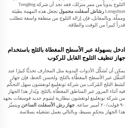
الثلوج يدوياً من ممر منزلك، فقد تجد أن شركة Tongling
Longshun
رشاش أسفلت محمول
تجعل هذه المهمة بطيئة
ومملّة. وبالمقابل، فإن إزالة الثلوج من منطقة واسعة تتطلب
قدراً كبيراً من الوقت والطاقة.
ادخل بسهولة عبر الأسطح المغطاة بالثلج باستخدام
جهاز تنظيف الثلوج القابل للركوب
يمكن أن تُشكِّل الأدوات اليدوية مثل المجارف تحديًّا كبيرًا عند
التنقُّل عبر الأسطح المغطَّاة بالثلج. ولحسن الحظ، فإن جهاز
كشط الثلج المُركب من شركة تونغلينغ لونغشون سهل التحكُّم
فيه أثناء المرور عبر المناطق المغطَّاة بالثلج. ويُدار هذا الجهاز
من شركة تونغلينغ لونغشون ببطارية ليثيوم حديد فوسفات بجهد
٩٠ فولت/٢٠ أمبير-ساعة.
جهاز رش الأسفلت الساخن
ويتميَّز
هذا الجهاز بتحكمٍ بسيط، وبالتالي يعمل تشغيله بسلاسة.