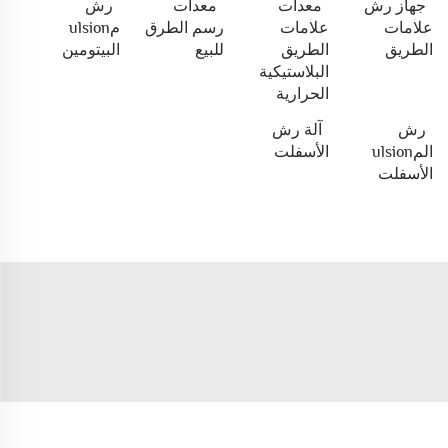
جهاز رش
معدات
معدات
رش
علامات
علامات
رسم الطرق
مulsion
الطريق
الطريق
للبيع
البيتومين
البلاستيكية
الحرارية
رش
آلة رش
المulsion
الأسفلت
الأسفلت