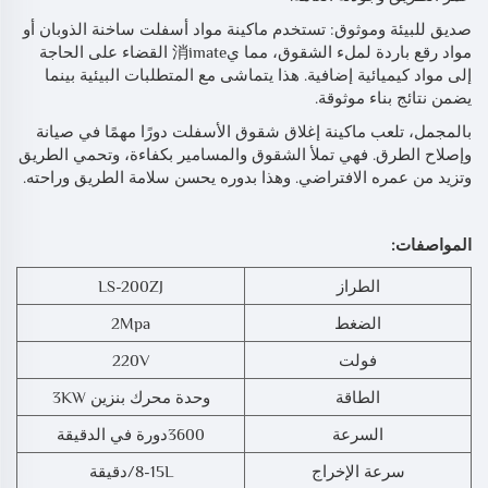
صديق للبيئة وموثوق: تستخدم ماكينة مواد أسفلت ساخنة الذوبان أو
مواد رقع باردة لملء الشقوق، مما ي消imate القضاء على الحاجة
إلى مواد كيميائية إضافية. هذا يتماشى مع المتطلبات البيئية بينما
يضمن نتائج بناء موثوقة.
بالمجمل، تلعب ماكينة إغلاق شقوق الأسفلت دورًا مهمًا في صيانة
وإصلاح الطرق. فهي تملأ الشقوق والمسامير بكفاءة، وتحمي الطريق
وتزيد من عمره الافتراضي. وهذا بدوره يحسن سلامة الطريق وراحته.
المواصفات:
الطراز
LS-200ZJ
الضغط
2Mpa
فولت
220V
الطاقة
وحدة محرك بنزين 3KW
السرعة
3600دورة في الدقيقة
سرعة الإخراج
8-15L/دقيقة