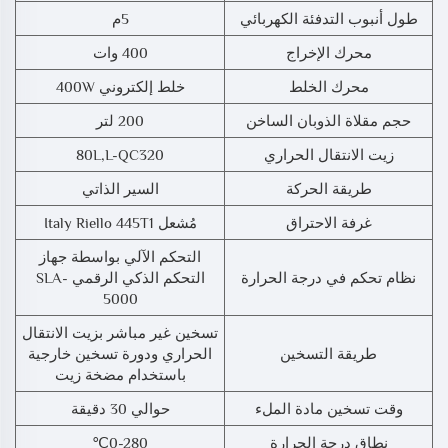
طول أنبوب التدفئة الكهربائي
5م
محرك الإخراج
400 وات
محرك الخلط
خلط إلكتروني 400W
حجم مقلاة الذوبان الساخن
200 لتر
زيت الانتقال الحراري
80L,L-QC320
طريقة الحركة
السير الذاتي
غرفة الاحتراق
مُشعل Italy Riello 445T1
التحكم الآلي بواسطة جهاز
نظام تحكم في درجة الحرارة
التحكم الذكي الرقمي SLA-
5000
تسخين غير مباشر بزيت الانتقال
طريقة التسخين
الحراري ودورة تسخين خارجية
باستخدام مضخة زيت
وقت تسخين مادة الملء
حوالي 30 دقيقة
نطاق درجة الحرارة
0-280℃