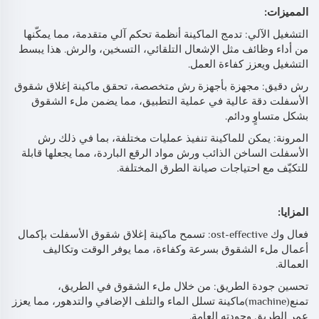
المميزات:
التشغيل الآلي: تدمج الماكينة أنظمة تحكم آلي متقدمة، مما يمكّنها
من أداء وظائف مثل الإشعال التلقائي، التسخين، والرش. هذا يبسط
التشغيل ويعزز كفاءة العمل.
رش دقيق: مجهزة بأجهزة رش متخصصة، تحقق ماكينة إغلاق شقوق
الأسفلت دقة عالية في عملية التطبيق، مما يضمن ملء الشقوق
بشكل متساوٍ ودائم.
المرونة: يمكن للماكينة تنفيذ عمليات مختلفة، بما في ذلك رش
الأسفلت الساخن الذائب ورش مواد الرقع الباردة، مما يجعلها قابلة
للتكيّف مع احتياجات صيانة الطرق المختلفة.
المزايا:
فعال وك ost-effective: تسمح ماكينة إغلاق شقوق الأسفلت بإكمال
أعمال ملء الشقوق بسرعة وكفاءة، مما يوفر الوقت وتكاليف
العمالة.
تحسين جودة الطريق: من خلال ملء الشقوق في الطريق،
تمنع(machine)ماكينة تسلل الماء والتلف الإضافي والتدهور، مما يعزز
عمر الطريق وجودته العامة.