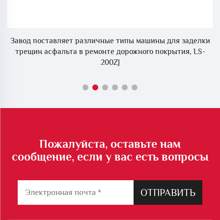
ки
Завод поставляет различные типы машины для заделки
З
трещин асфальта в ремонте дорожного покрытия, LS-
200ZJ
Пожалуйста, оставьте нам
сообщение, если у вас есть вопросы
ОТПРАВИТЬ