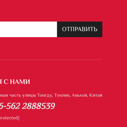
ОТПРАВИТЬ
Я С НАМИ
рная часть улицы Тонгду, Тунлин, Аньхой, Китай
6-562 2888539
protected]