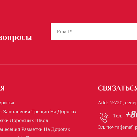
 вопросы
Я
СВЯЗАТЬС
Бритья
Add: №720, севе
я Заполнения Трещин На Дорогах
+8
Тел.:
езки Дорожных Швов
Эл. почта:
[email 
несения Разметки На Дорогах