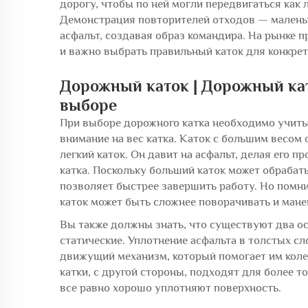
дорогу, чтобы по ней могли передвигаться как 
Демонстрация повторителей отходов — маленьк
асфальт, создавая образ командира. На рынке 
и важно выбрать правильный каток для конкрет
Дорожный каток | Дорожный кат
выборе
При выборе дорожного катка необходимо учиты
внимание на вес катка. Каток с большим весом
легкий каток. Он давит на асфальт, делая его п
катка. Поскольку больший каток может обраба
позволяет быстрее завершить работу. Но помни
каток может быть сложнее поворачивать и мане
Вы также должны знать, что существуют два о
статические. Уплотнение асфальта в толстых сл
движущий механизм, который помогает им колеб
катки, с другой стороны, подходят для более то
все равно хорошо уплотняют поверхность.