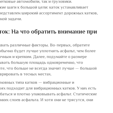
легковые автомобили, так и грузовики.
ие шаги к большой цели: каток устанавливает
представлен широкий ассортимент дорожных катков,
ной задачи.
ок: На что обратить внимание при
вать различные факторы. Во-первых, обратите
 обычно будет лучше уплотнять асфальт, чем более
рочным и крепким. Далее, подумайте о размере
тывать большую площадь одновременно, что
те, что больше не всегда значит лучше — большой
врировать в тесных местах.
сновных типа катков — вибрационные и
оях подходит для вибрационных катков. У них есть
аться и плотно упаковывать асфальт. Статические
нких слоев асфальта. И хотя они не трясутся, они