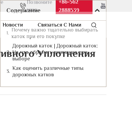
+86-562
те
Позвоните
нам:
Содержание
2888539
Новости
Связаться С Нами
Почему важно тщательно выбирать
каток при его покупке
Дорожный каток | Дорожный каток:
ивного Уплотнения
На что обратить внимание при
выборе
Как оценить различные типы
дорожных катков