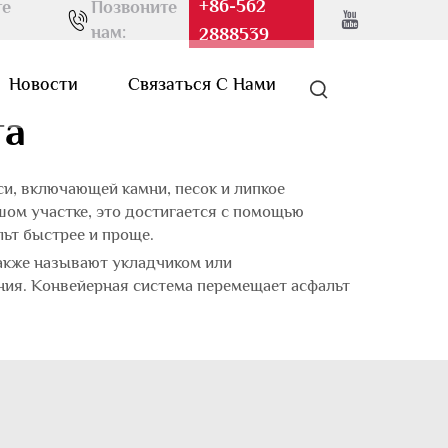
+86-562
те
Позвоните
нам:
2888539
Новости
Связаться С Нами
та
си, включающей камни, песок и липкое
шом участке, это достигается с помощью
ьт быстрее и проще.
также называют укладчиком или
ения. Конвейерная система перемещает асфальт