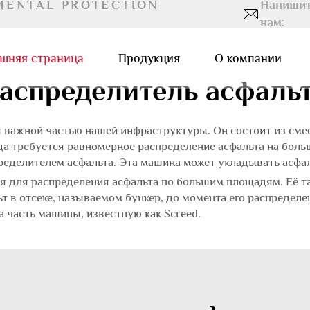
MENTAL PROTECTION
Напиши
нам:
шняя страница
Продукция
О компании
аспределитель асфаль
я важной частью нашей инфраструктуры. Он состоит из сме
да требуется равномерное распределение асфальта на боль
ределителем асфальта. Эта машина может укладывать асфал
ая для распределения асфальта по большим площадям. Её 
т в отсеке, называемом бункер, до момента его распредел
а часть машины, известную как Screed.